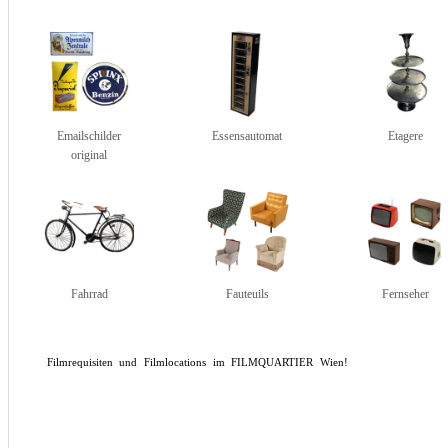
Emailschilder
Essensautomat
Etagere
original
Fahrrad
Fauteuils
Fernseher
Filmrequisiten und Filmlocations im FILMQUARTIER Wien!