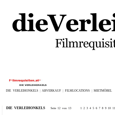
DIE VERLEIHONKELS
|
ABVERKAUF
|
FILMLOCATIONS
|
MIETMÖBEL
DIE VERLEIHONKELS
Seite 12 von 13
1
2
3
4
5
6
7
8
9
10
1